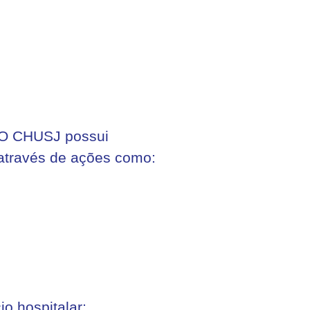
. O CHUSJ possui
 através de ações como:
io hospitalar;